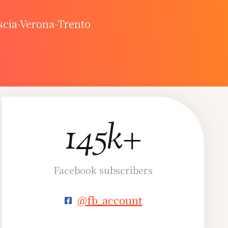
scia-Verona-Trento
145k+
145k+
Facebook subscribers
@fb_account