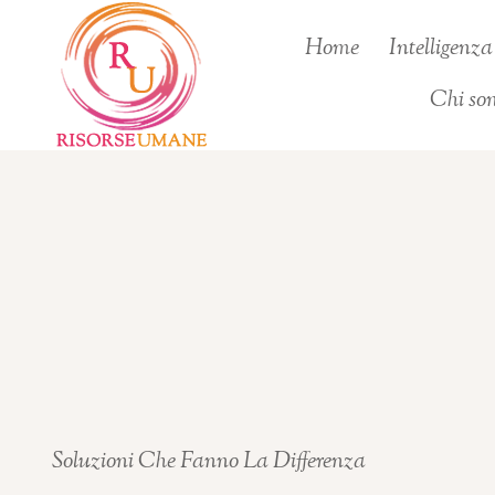
Salta
Home
Intelligenz
al
contenuto
Chi so
Soluzioni Che Fanno La Differenza