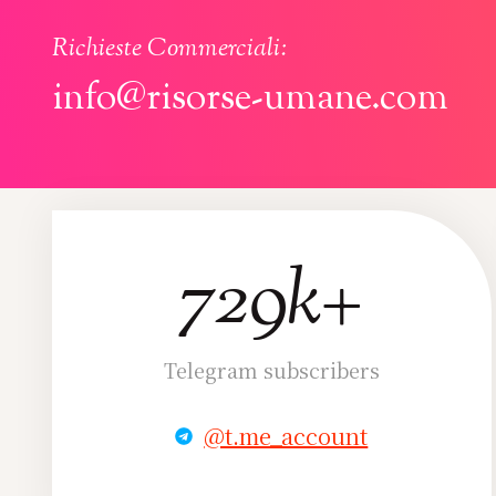
Richieste Commerciali:
info@risorse-umane.com
729k+
729k+
Telegram subscribers
@t.me_account