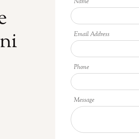
Name
e
oni
Email Address
Phone
Message