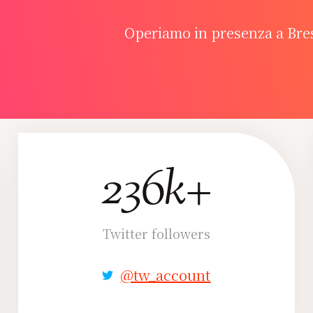
Operiamo in presenza a Bre
236k+
236k+
Twitter followers
@tw_account