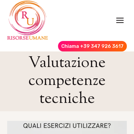
Salta
al
contenuto
Chiama +39 347 926 3617
Valutazione
competenze
tecniche