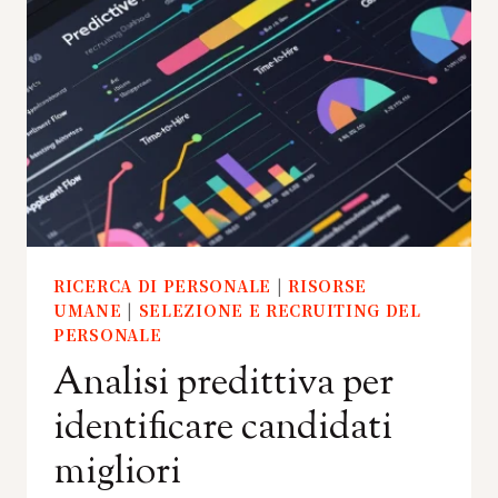
RICERCA DI PERSONALE
|
RISORSE
UMANE
|
SELEZIONE E RECRUITING DEL
PERSONALE
Analisi predittiva per
identificare candidati
migliori