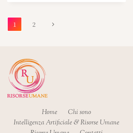
Navigazione
Pagina
1
2
pagina
successiva
Home
Chi sono
Intelligenza Artificiale & Risorse Umane