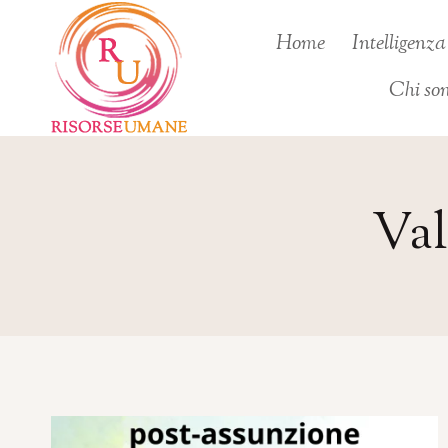
Salta
Home
Intelligenz
al
contenuto
Chi so
Val