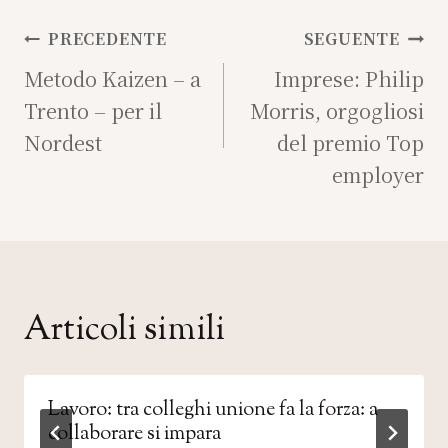
Navigazione
PRECEDENTE
SEGUENTE
articoli
Metodo Kaizen – a
Imprese: Philip
Trento – per il
Morris, orgogliosi
Nordest
del premio Top
employer
Articoli simili
Lavoro: tra colleghi unione fa la forza: a
collaborare si impara