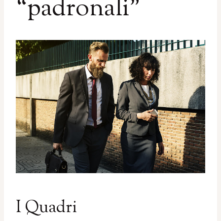
“padronali”
I Quadri