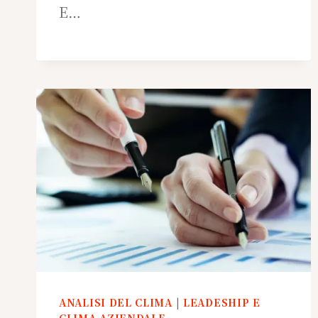
E…
ANALISI DEL CLIMA
|
LEADESHIP E