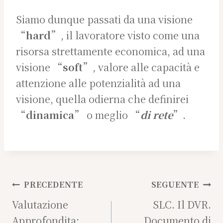
Siamo dunque passati da una visione
“
hard
”, il lavoratore visto come una
risorsa strettamente economica, ad una
visione “
soft
”, valore alle capacità e
attenzione alle potenzialità ad una
visione, quella odierna che definirei
“
dinamica
” o meglio “
di rete
”.
Navigazione
PRECEDENTE
SEGUENTE
articoli
Valutazione
SLC. Il DVR.
Approfondita:
Documento di